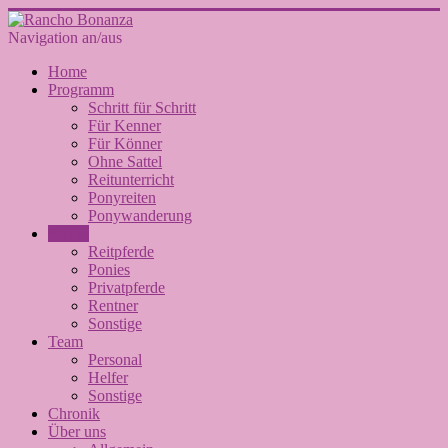
Navigation an/aus
Home
Programm
Schritt für Schritt
Für Kenner
Für Könner
Ohne Sattel
Reitunterricht
Ponyreiten
Ponywanderung
Pferde
Reitpferde
Ponies
Privatpferde
Rentner
Sonstige
Team
Personal
Helfer
Sonstige
Chronik
Über uns