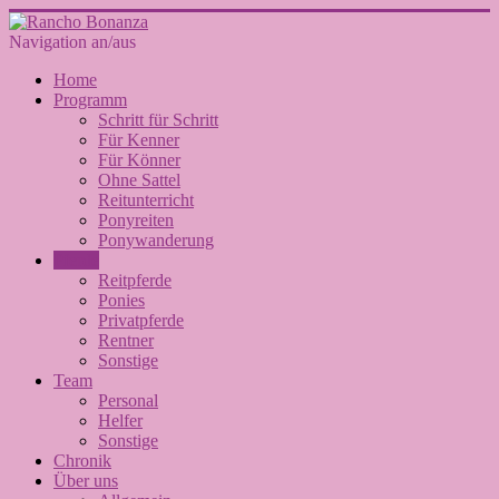
Navigation an/aus
Home
Programm
Schritt für Schritt
Für Kenner
Für Könner
Ohne Sattel
Reitunterricht
Ponyreiten
Ponywanderung
Pferde
Reitpferde
Ponies
Privatpferde
Rentner
Sonstige
Team
Personal
Helfer
Sonstige
Chronik
Über uns