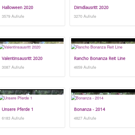
Halloween 2020
Dirndlausritt 2020
3579 Aufrufe
3270 Aufrufe
Valentinsausritt 2020
Rancho Bonanza Reit Line
3087 Aufrufe
4659 Aufrufe
Unsere Pferde 1
Bonanza - 2014
6183 Aufrufe
4827 Aufrufe