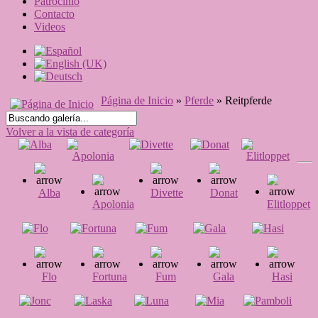
Patrocinio
Contacto
Videos
Página de Inicio
»
Pferde
» Reitpferde
Volver a la vista de categoría
Alba
Divette
Donat
Apolonia
Elitloppet
Flo
Fortuna
Fum
Gala
Hasi