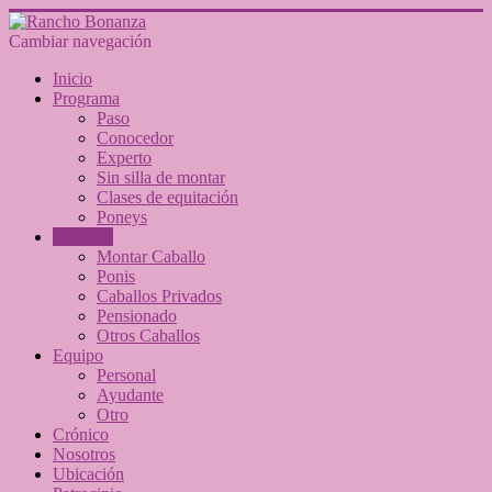
Cambiar navegación
Inicio
Programa
Paso
Conocedor
Experto
Sin silla de montar
Clases de equitación
Poneys
Caballos
Montar Caballo
Ponis
Caballos Privados
Pensionado
Otros Caballos
Equipo
Personal
Ayudante
Otro
Crónico
Nosotros
Ubicación