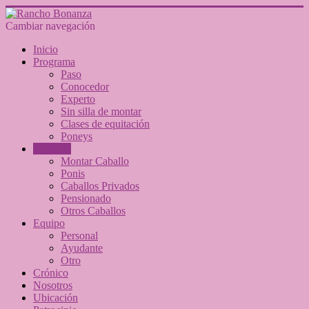
Cambiar navegación
Inicio
Programa
Paso
Conocedor
Experto
Sin silla de montar
Clases de equitación
Poneys
Caballos
Montar Caballo
Ponis
Caballos Privados
Pensionado
Otros Caballos
Equipo
Personal
Ayudante
Otro
Crónico
Nosotros
Ubicación