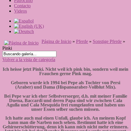
Patrocinio
Contacto
Videos
Página de Inicio
»
Pferde
»
Sonstige Pferde
»
Pinki
Volver a la vista de categoría
Ich heisse jetzt Pinki. Nicht weil ich pink bin, sondern weil mein
Frauchen gerne Pink mag.
Geboren wurde ich 1994 bei Pepe als Tochter von Persi
(Araber) und Dama (Hispanoaraber-Vollblut Mix).
Bei Pepe war ich eher Selbstversorger, d.h. mit meiner Familie
Duena, Baccardi und deren Papa sind wir zwischen Cala
Agulla und Cala Mesquida frei rumgelaufen und haben uns
unser Essen selber suchen müssen.
Ich hatte auch mal einen Unfall, glaube ich. An meinem Kopf
kann man die Narben noch sehen. Bestimmt hatte ich eine
Gehirnerschütterung, denn ich kann mich nicht mehr erinnern.