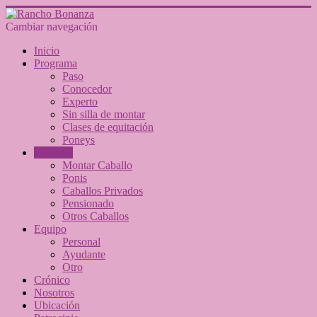
Cambiar navegación
Inicio
Programa
Paso
Conocedor
Experto
Sin silla de montar
Clases de equitación
Poneys
Caballos
Montar Caballo
Ponis
Caballos Privados
Pensionado
Otros Caballos
Equipo
Personal
Ayudante
Otro
Crónico
Nosotros
Ubicación