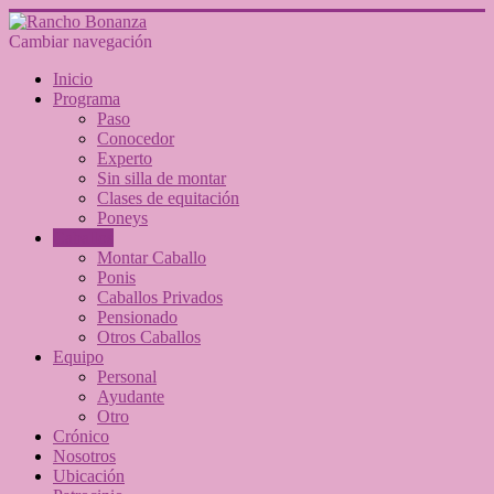
Cambiar navegación
Inicio
Programa
Paso
Conocedor
Experto
Sin silla de montar
Clases de equitación
Poneys
Caballos
Montar Caballo
Ponis
Caballos Privados
Pensionado
Otros Caballos
Equipo
Personal
Ayudante
Otro
Crónico
Nosotros
Ubicación