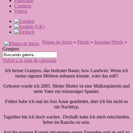
Patrocinio
Contacto
Videos
Página de Inicio
»
Pferde
»
Sonstige Pferde
»
Granjero
Volver a la vista de categoría
Ich heisse Granjero, das bedeutet Bauer, bzw Landwirt. Wenn ich
meine eigenen Möhren anbauen könnte, wäre das toll!!
Geboren wurde ich 2005. Meine Mutter ist eine Mallorquinerin und
mein Vater ein reinrassiger Spanier.
Früher habe ich mal im Son Amar gearbeitet, aber ich bin nicht so
ein Nachttyp.
Tagsüber bin ich doch wacher.. Deshalb habe ich mich entschieden,
lieber im Rancho zu sein.
Auf der grossen Koppel mit meinen neuen Freunden und ab und zu