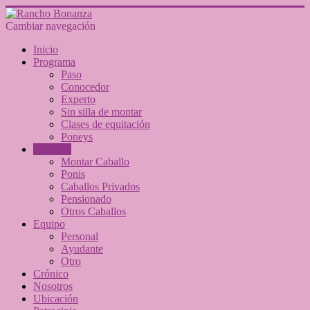
Cambiar navegación
Inicio
Programa
Paso
Conocedor
Experto
Sin silla de montar
Clases de equitación
Poneys
Caballos
Montar Caballo
Ponis
Caballos Privados
Pensionado
Otros Caballos
Equipo
Personal
Ayudante
Otro
Crónico
Nosotros
Ubicación