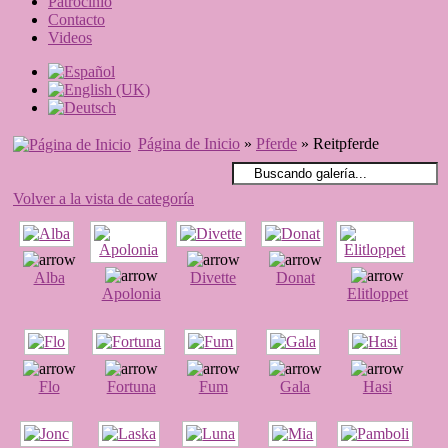
Patrocinio
Contacto
Videos
Página de Inicio
»
Pferde
» Reitpferde
Volver a la vista de categoría
Alba
Divette
Donat
Apolonia
Elitloppet
Flo
Fortuna
Fum
Gala
Hasi