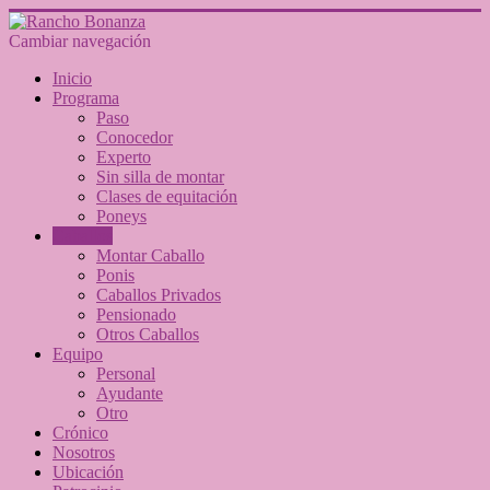
Cambiar navegación
Inicio
Programa
Paso
Conocedor
Experto
Sin silla de montar
Clases de equitación
Poneys
Caballos
Montar Caballo
Ponis
Caballos Privados
Pensionado
Otros Caballos
Equipo
Personal
Ayudante
Otro
Crónico
Nosotros
Ubicación